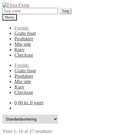
Spring
Spring
til
til
Søg
Søg
navigation
indhold
efter:
Menu
Forside
Gratis fragt
Produkter
Min side
Kurv
Checkout
Forside
Gratis fragt
Produkter
Min side
Kurv
Checkout
0,00
kr.
0 varer
Viser 1–16 af 37 resultater