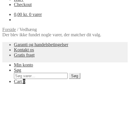
Checkout
0,00
kr.
0 varer
Forside
/
Vedhæng
Der blev ikke fundet nogle varer, der matcher dit valg.
Garanti og handelsbetingelser
Kontakt os
Gratis fragt
Min konto
Søg
Søg
Søg
efter:
Cart
0